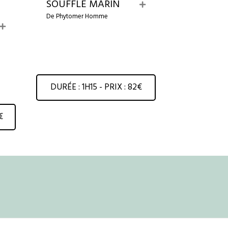
SOUFFLE MARIN
E
x
De Phytomer Homme
p
E
a
x
n
p
d
a
n
d
DURÉE : 1H15 - PRIX : 82€
€