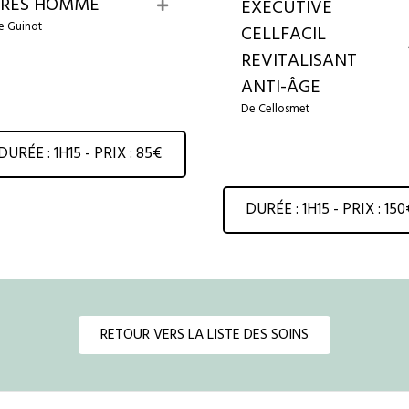
TRÈS HOMME
EXECUTIVE
E
x
e Guinot
CELLFACIL
p
REVITALISANT
a
n
ANTI-ÂGE
d
De Cellosmet
DURÉE : 1H15 - PRIX : 85€
DURÉE : 1H15 - PRIX : 150
RETOUR VERS LA LISTE DES SOINS