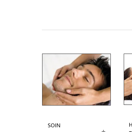
SOIN
E