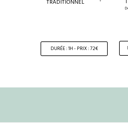
TRADITIONNEL
x
D
p
a
n
d
DURÉE : 1H - PRIX : 72€