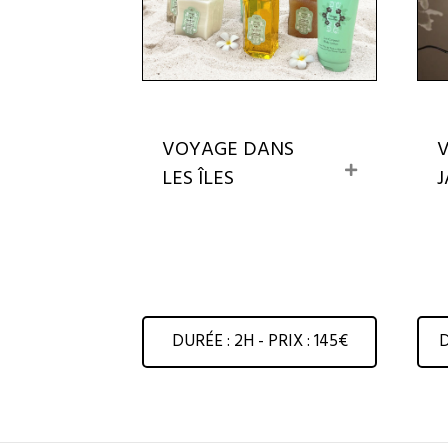
VOYAGE DANS
E
J
LES ÎLES
x
p
a
n
d
D
DURÉE : 2H - PRIX : 145€