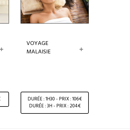
VOYAGE
E
E
MALAISIE
x
x
p
p
a
a
n
n
d
d
€
DURÉE : 1H30 - PRIX : 106€
DURÉE : 3H - PRIX : 204€