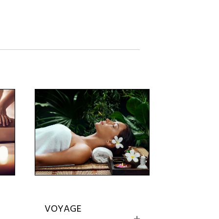
VOYAGE
E