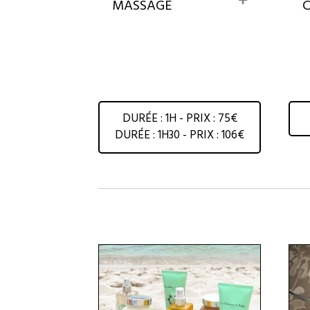
MASSAGE
x
p
a
n
d
DURÉE : 1H - PRIX : 75€
DURÉE : 1H30 - PRIX : 106€