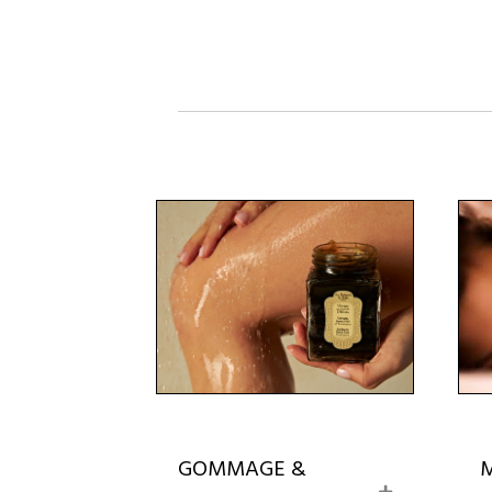
GOMMAGE &
E