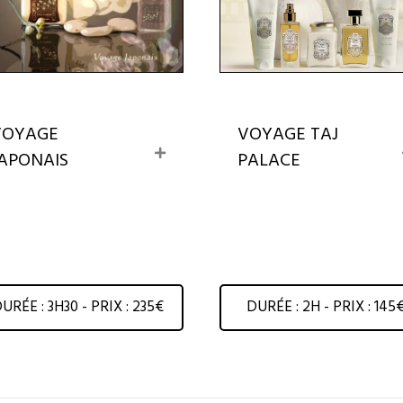
VOYAGE
VOYAGE TAJ
E
APONAIS
PALACE
x
p
a
n
d
URÉE : 3H30 - PRIX : 235€
DURÉE : 2H - PRIX : 145