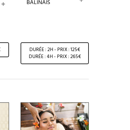
BALINAIS
E
x
x
p
p
a
a
n
n
d
d
€
DURÉE : 2H - PRIX : 125€
DURÉE : 4H - PRIX : 265€