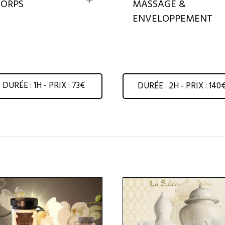
CORPS
MASSAGE &
x
ENVELOPPEMENT
p
a
n
d
DURÉE : 1H - PRIX : 73€
DURÉE : 2H - PRIX : 140