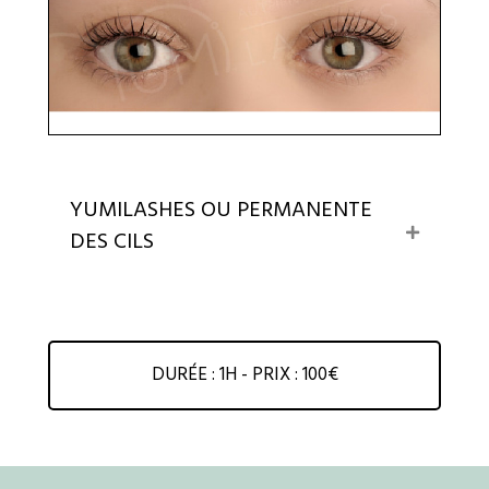
YUMILASHES OU PERMANENTE
E
DES CILS
x
p
a
n
d
DURÉE : 1H - PRIX : 100€