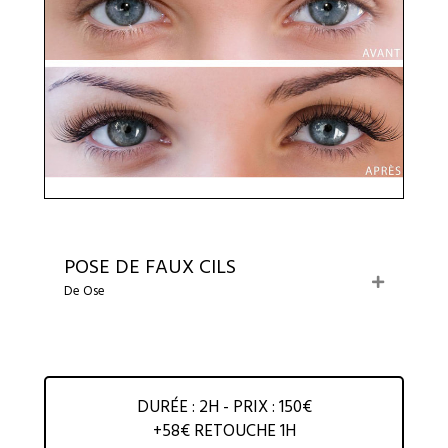
POSE DE FAUX CILS
E
De Ose
x
p
a
n
d
DURÉE : 2H - PRIX : 150€
+58€ RETOUCHE 1H