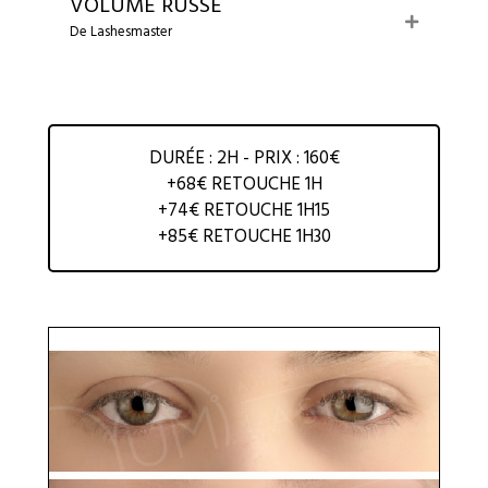
VOLUME RUSSE
E
De Lashesmaster
x
p
a
n
d
DURÉE : 2H - PRIX : 160€
+68€ RETOUCHE 1H
+74€ RETOUCHE 1H15
+85€ RETOUCHE 1H30